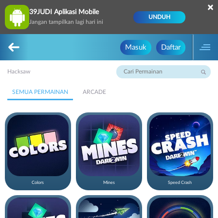
×
39JUDI Aplikasi Mobile
UNDUH
Jangan tampilkan lagi hari ini
Masuk
Daftar
Hacksaw
SEMUA PERMAINAN
ARCADE
Colors
Mines
Speed Crash