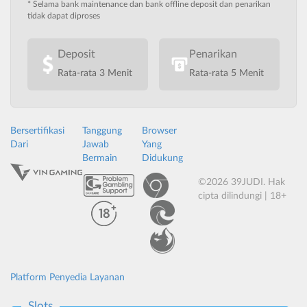
* Selama bank maintenance dan bank offline deposit dan penarikan
tidak dapat diproses
Deposit
Penarikan
Rata-rata 3 Menit
Rata-rata 5 Menit
Bersertifikasi
Tanggung
Browser
Dari
Jawab
Yang
Bermain
Didukung
©2026 39JUDI. Hak
cipta dilindungi | 18+
Platform Penyedia Layanan
Slots