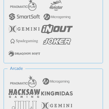
Arcade