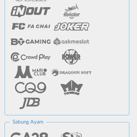
Sabung Ayam