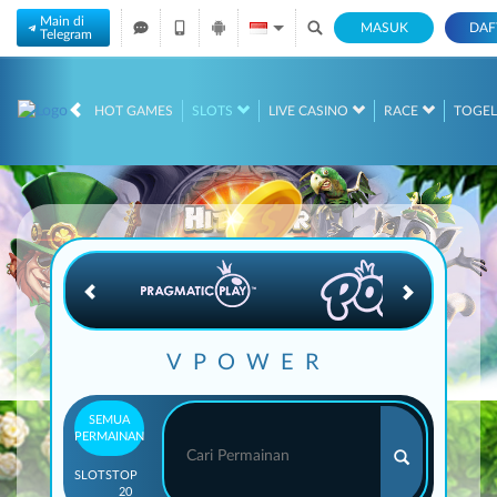
Main di
MASUK
DAF
Telegram
IDR
12,675,511,
HOT GAMES
SLOTS
LIVE CASINO
RACE
TOGE
VPOWER
SEMUA
PERMAINAN
SLOTS
TOP
20