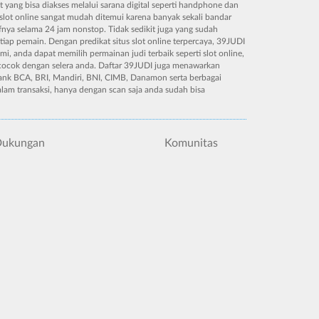
 yang bisa diakses melalui sarana digital seperti handphone dan
 slot online sangat mudah ditemui karena banyak sekali bandar
tifnya selama 24 jam nonstop. Tidak sedikit juga yang sudah
iap pemain. Dengan predikat situs slot online terpercaya, 39JUDI
, anda dapat memilih permainan judi terbaik seperti slot online,
g cocok dengan selera anda. Daftar 39JUDI juga menawarkan
ank BCA, BRI, Mandiri, BNI, CIMB, Danamon serta berbagai
lam transaksi, hanya dengan scan saja anda sudah bisa
ukungan
Komunitas