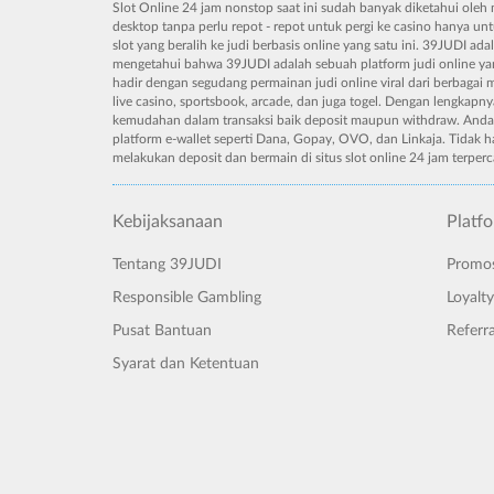
Slot Online 24 jam nonstop saat ini sudah banyak diketahui oleh 
desktop tanpa perlu repot - repot untuk pergi ke casino hanya un
slot yang beralih ke judi berbasis online yang satu ini. 39JUDI ad
mengetahui bahwa 39JUDI adalah sebuah platform judi online yang 
hadir dengan segudang permainan judi online viral dari berbagai 
live casino, sportsbook, arcade, dan juga togel. Dengan lengkap
kemudahan dalam transaksi baik deposit maupun withdraw. Anda 
platform e-wallet seperti Dana, Gopay, OVO, dan Linkaja. Tidak 
melakukan deposit dan bermain di situs slot online 24 jam terper
Kebijaksanaan
Platf
Tentang 39JUDI
Promos
Responsible Gambling
Loyalty
Pusat Bantuan
Referra
Syarat dan Ketentuan