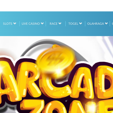
SLOTS
LIVE CASINO
RACE
TOGEL
OLAHRAGA