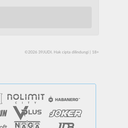
©2026 39JUDI. Hak cipta dilindungi | 18+