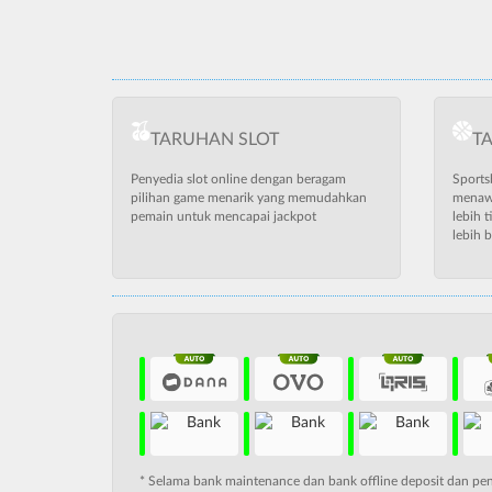
TARUHAN SLOT
T
Penyedia slot online dengan beragam
Sports
pilihan game menarik yang memudahkan
menawa
pemain untuk mencapai jackpot
lebih 
lebih 
* Selama bank maintenance dan bank offline deposit dan pen