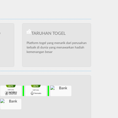
O
TARUHAN TOGEL
Platform togel yang menarik dari perusahan
terbaik di dunia yang menawarkan hadiah
kemenangan besar