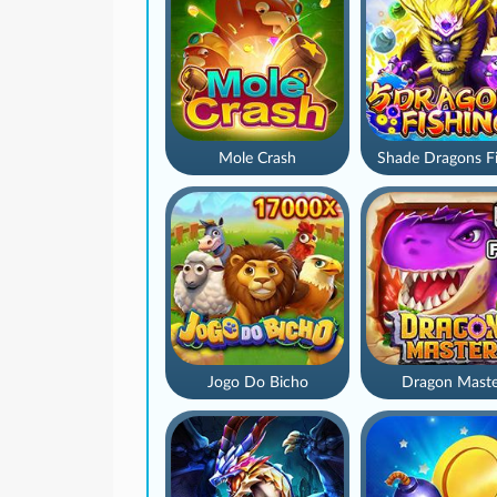
Mole Crash
Jogo Do Bicho
Dragon Maste