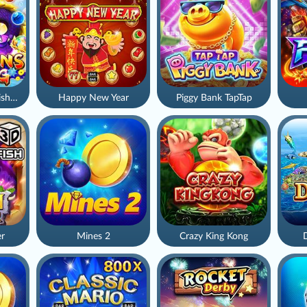
Shade Dragons Fishing
Happy New Year
Piggy Bank TapTap
r
Mines 2
Crazy King Kong