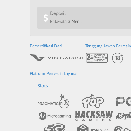
Deposit
Rata-rata 3 Menit
Bersertifikasi Dari
Tanggung Jawab Bermain
Platform Penyedia Layanan
Slots