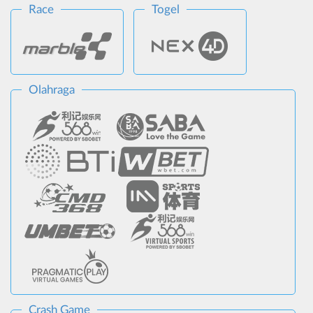
Race
Togel
Olahraga
Crash Game