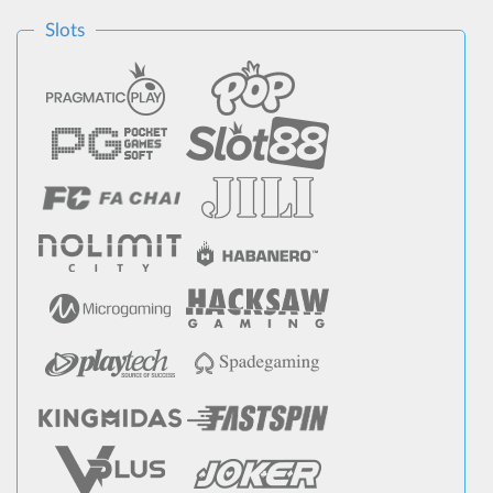
Slots