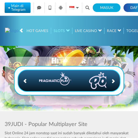
Main di
MASUK
DAF
Telegram
IDR
12,666,002,
HOT GAMES
SLOTS
LIVE CASINO
RACE
TOGE
39JUDI - Popular Multiplayer Site
Slot Online 24 jam nonstop saat ini sudah banyak diketahui oleh masyarakat