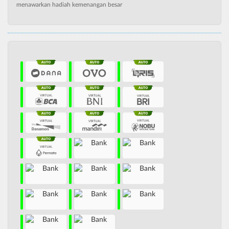
menawarkan hadiah kemenangan besar