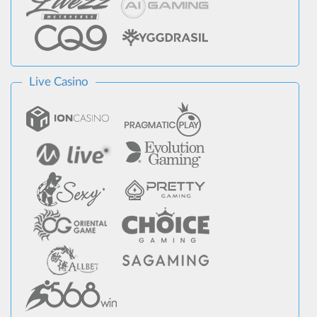
Live Casino