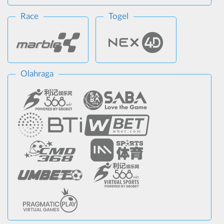
Race
Togel
Olahraga