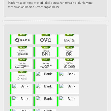
Platform togel yang menarik dari perusahan terbaik di dunia yang
menawarkan hadiah kemenangan besar