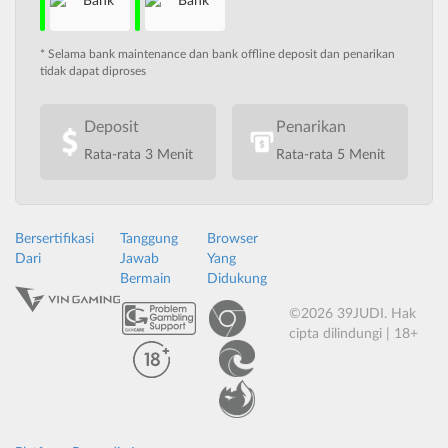
* Selama bank maintenance dan bank offline deposit dan penarikan
tidak dapat diproses
Deposit
Penarikan
Rata-rata 3 Menit
Rata-rata 5 Menit
Bersertifikasi
Tanggung
Browser
Dari
Jawab
Yang
Bermain
Didukung
©2026 39JUDI. Hak
cipta dilindungi | 18+