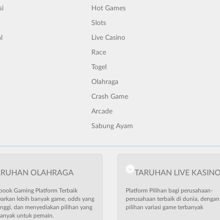
i
Hot Games
Slots
l
Live Casino
Race
Togel
Olahraga
Crash Game
Arcade
Sabung Ayam
ARUHAN OLAHRAGA
TARUHAN LIVE KASIN
book Gaming Platform Terbaik
Platform Pilihan bagi perusahaan-
rkan lebih banyak game, odds yang
perusahaan terbaik di dunia, dengan
tinggi, dan menyediakan pilihan yang
pilihan variasi game terbanyak
banyak untuk pemain.