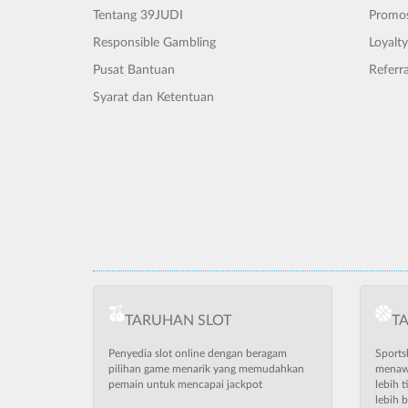
Tentang 39JUDI
Promos
Responsible Gambling
Loyalty
Pusat Bantuan
Referra
Syarat dan Ketentuan
TARUHAN SLOT
T
Penyedia slot online dengan beragam
Sports
pilihan game menarik yang memudahkan
menawa
pemain untuk mencapai jackpot
lebih 
lebih 