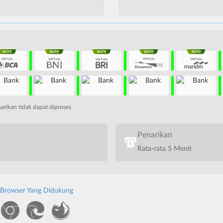
arikan tidak dapat diproses
Penarikan
Rata-rata 5 Menit
Browser Yang Didukung