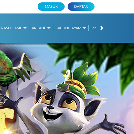
MASUK
DAFTAR
PROMOSI
CRASH GAME
ARCADE
SABUNG AYAM