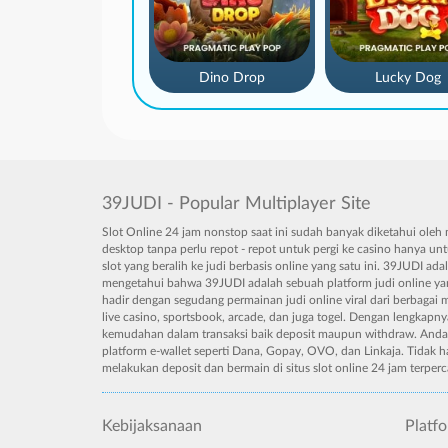
Dino Drop
Lucky Dog
39JUDI - Popular Multiplayer Site
Slot Online 24 jam nonstop saat ini sudah banyak diketahui oleh 
desktop tanpa perlu repot - repot untuk pergi ke casino hanya un
slot yang beralih ke judi berbasis online yang satu ini. 39JUDI ad
mengetahui bahwa 39JUDI adalah sebuah platform judi online yang 
hadir dengan segudang permainan judi online viral dari berbagai 
live casino, sportsbook, arcade, dan juga togel. Dengan lengkap
kemudahan dalam transaksi baik deposit maupun withdraw. Anda 
platform e-wallet seperti Dana, Gopay, OVO, dan Linkaja. Tidak 
melakukan deposit dan bermain di situs slot online 24 jam terper
Kebijaksanaan
Platf