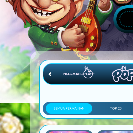
SEMUA PERMAINAN
TOP 20