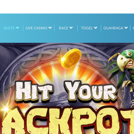
SLOTS
LIVE CASINO
RACE
TOGEL
OLAHRAGA